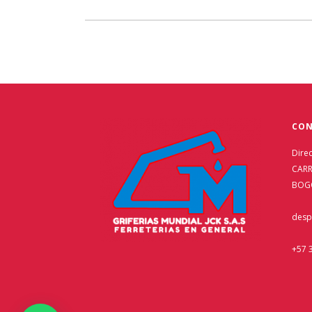
CON
Dire
CARR
BOG
desp
+57 