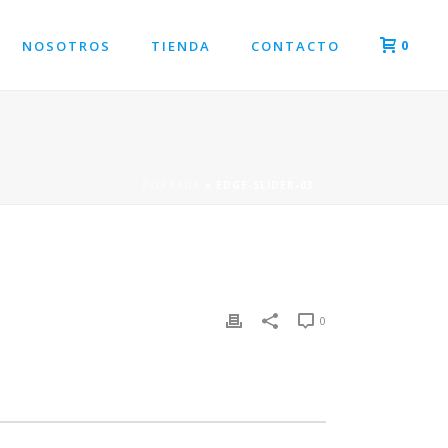
0
NOSOTROS
TIENDA
CONTACTO
PORTADA
»
EDGE-SLIDER-03
0