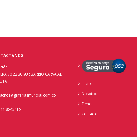
TACTANOS
cción
ERA 70 22 30 SUR BARRIO CARVAJAL
OTA
Inicio
Nosotros
achos@griferiasmundial.com.co
Tienda
311 8545416
Contacto