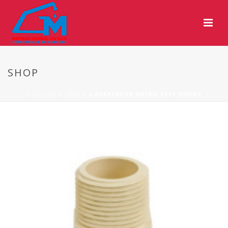
SHOP
PORTADA
»
TIENDA
»
ADAPTADOR MACHO CPVC NORMA