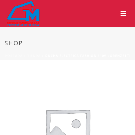
SHOP
PORTADA
»
TIENDA
»
DUCHA ELECTRICA FASHION 110V LORENZETTI