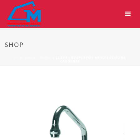
SHOP
PORTADA
»
TIENDA
»
LLAVE LAVAPLATOS MESON CORONA
CARDENAS