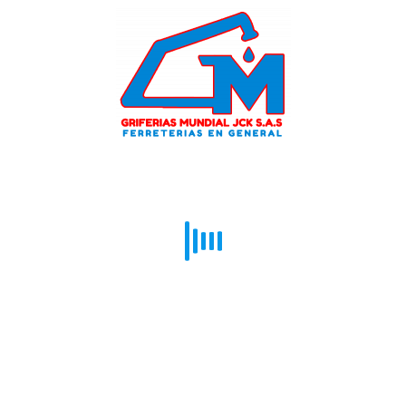
NIPLE GALVANIZADO 4
$
31.400
–
$
52.600