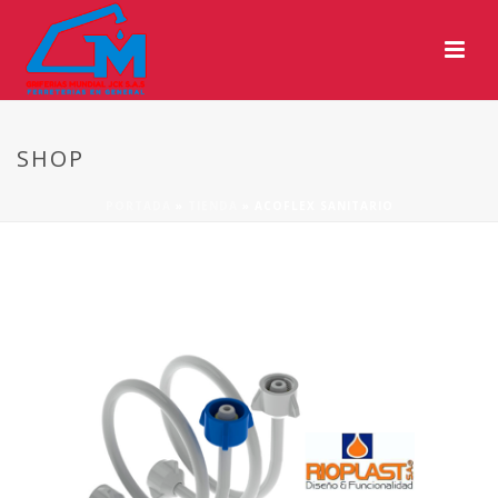
SHOP
PORTADA
»
TIENDA
»
ACOFLEX SANITARIO